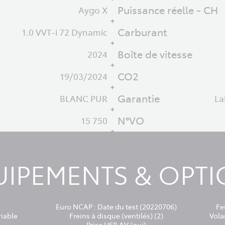
Puissance réelle - CH
Aygo X
Carburant
1.0 VVT-i 72 Dynamic
Boîte de vitesse
2024
CO2
19/03/2024
Garantie
BLANC PUR
La
N°VO
15 750
IPEMENTS & OPT
Euro NCAP : Date du test (20220706)
Fe
riable
Freins à disque (ventilés) (2)
Vola
Prise USB AV (oui)