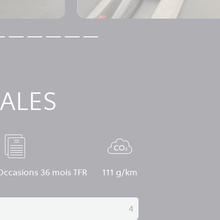
ALES
Occasions 36 mois TFR
111 g/km
4