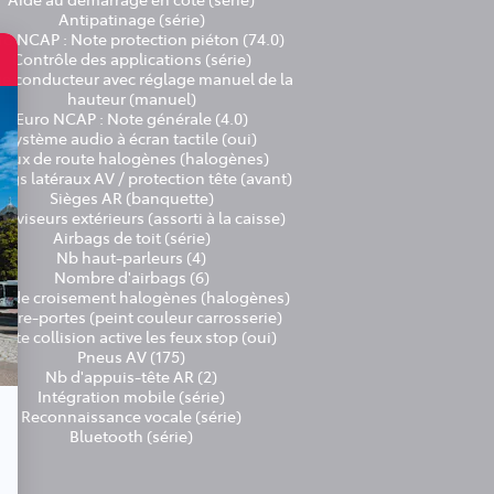
Antipatinage (série)
ro NCAP : Note protection piéton (74.0)
Contrôle des applications (série)
ge conducteur avec réglage manuel de la
hauteur (manuel)
Euro NCAP : Note générale (4.0)
Système audio à écran tactile (oui)
Feux de route halogènes (halogènes)
ags latéraux AV / protection tête (avant)
Sièges AR (banquette)
roviseurs extérieurs (assorti à la caisse)
Airbags de toit (série)
Nb haut-parleurs (4)
Nombre d'airbags (6)
x de croisement halogènes (halogènes)
ntre-portes (peint couleur carrosserie)
Alerte collision active les feux stop (oui)
Pneus AV (175)
Nb d'appuis-tête AR (2)
Intégration mobile (série)
Reconnaissance vocale (série)
Bluetooth (série)