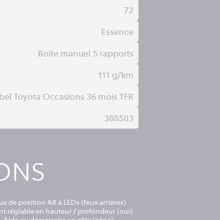
72
Essence
Boite manuel 5 rapports
111 g/km
bel Toyota Occasions 36 mois TFR
388503
IONS
ux de position AR à LEDs (feux arrières)
nt réglable en hauteur / profondeur (oui)
Aide au démarrage en côte (série)