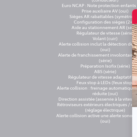
Euro NCAP : Note protection enfants 
Prise auxiliaire AV (oui)
Sièges AR rabattables (symétriqu
Configuration des sièges (2+2)
Aide au stationnement AR (série
Régulateur de vitesse (série)
Volant (cuir)
Alerte collision inclut la détection des
(oui)
Alerte de franchissement involontaire 
(série)
Préparation Isofix (série)
ABS (série)
Régulateur de vitesse adaptatif (o
Feux stop à LEDs (feux stop)
Alerte collision : freinage automatique 
réduite (oui)
Direction assistée (asservie à la vitesse)
Rétroviseurs extérieurs électriques / ch
(réglage électrique)
Alerte collision active une alerte sonore
(oui)