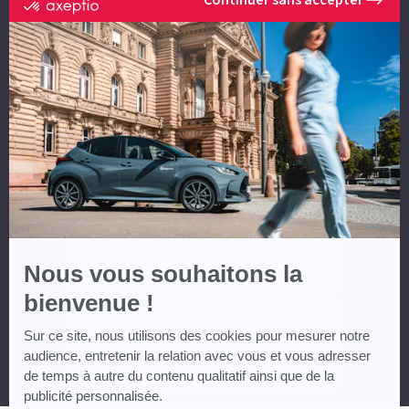
certifié
CONTACTEZ-NOUS
par
Axeptio
-
En
NOM *
savoir
plus
sur
Axeptio
PRÉNOM *
EMAIL **
TÉLÉPHONE **
Nous vous souhaitons la
bienvenue !
MESSAGE
Sur ce site, nous utilisons des cookies pour mesurer notre
audience, entretenir la relation avec vous et vous adresser
de temps à autre du contenu qualitatif ainsi que de la
publicité personnalisée.
* Champs obligatoires ** Vous devez renseigner au