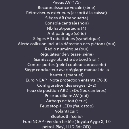
Pneus AV (175)
Reconnaissance vocale (série)
Rétroviseurs extérieurs (assorti à la caisse)
Sièges AR (banquette)
Console centrale (noir)
Nb haut-parleurs (4)
Antipatinage (série)
Sièges AR rabattables (symétrique)
Alerte collision inclut la détection des piétons (oui)
Radio numérique (oui)
Régulateur de vitesse (série)
Garnissage planche de bord (noir)
Contre-portes (peint couleur carrosserie)
Siège conducteur avec réglage manuel de la
hauteur (manuel)
Euro NCAP : Note protection enfants (78.0)
Configuration des sièges (2+2)
Feux de position AR à LEDs (feux arrières)
Prise auxiliaire AV (oui)
Airbags de toit (série)
Feux stop à LEDs (feux stop)
Volant (cuir)
Bluetooth (série)
Euro NCAP : Version testée (Toyota Aygo X, 1.0
petrol 'Play', LHD 5dr OD)