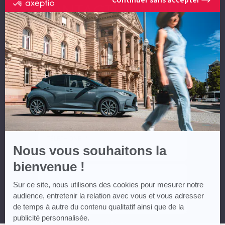
certifié
CONTACTEZ-NOUS
par
Axeptio
-
En
NOM *
savoir
plus
sur
Axeptio
PRÉNOM *
EMAIL **
TÉLÉPHONE **
Nous vous souhaitons la
bienvenue !
MESSAGE
Sur ce site, nous utilisons des cookies pour mesurer notre
audience, entretenir la relation avec vous et vous adresser
de temps à autre du contenu qualitatif ainsi que de la
publicité personnalisée.
* Champs obligatoires ** Vous devez renseigner au