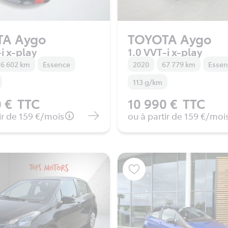
TA Aygo
TOYOTA Aygo
i x-play
1.0 VVT-i x-play
6 602 km
Essence
2020
67 779 km
Esse
113 g/km
 €
TTC
10 990 €
TTC
ir de
159 €
/mois
ou à partir de
159 €
/moi