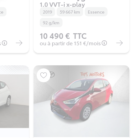
1.0 VVT-i x-play
ce
2019
59 667 km
Essence
92 g/km
10 490 €
TTC
s
ou à partir de
151 €
/mois