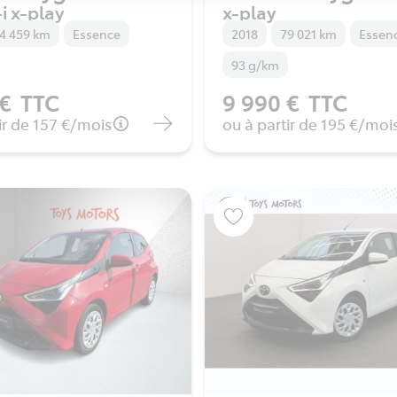
i x-play
x-play
4 459 km
Essence
2018
79 021 km
Essen
93 g/km
 €
TTC
9 990 €
TTC
ir de
157 €
/mois
ou à partir de
195 €
/moi