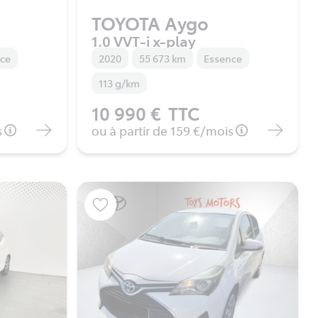
TOYOTA Aygo
1.0 VVT-i x-play
nce
2020
55 673 km
Essence
113 g/km
10 990 €
TTC
s
ou à partir de
159 €
/mois