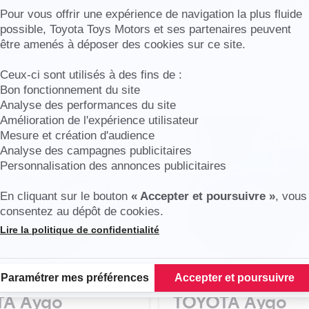
Axeptio consent
Pour vous offrir une expérience de navigation la plus fluide
possible, Toyota Toys Motors et ses partenaires peuvent
Réinitialiser
être amenés à déposer des cookies sur ce site.
cules en stock correspondent à votre recherche
Ceux-ci sont utilisés à des fins de :
Bon fonctionnement du site
Analyse des performances du site
Amélioration de l'expérience utilisateur
Mesure et création d'audience
Analyse des campagnes publicitaires
Personnalisation des annonces publicitaires
En cliquant sur le bouton
« Accepter et poursuivre »
, vous
consentez au dépôt de cookies.
Lire la politique de confidentialité
Plateforme de Gestion du Consentement : Personnalisez vos Options
Paramétrer mes préférences
Accepter et poursuivre
TA Aygo
TOYOTA Aygo