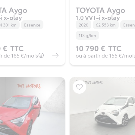
TA Aygo
TOYOTA Aygo
i x-play
1.0 VVT-i x-play
4 301 km
Essence
2020
62 553 km
Esse
113 g/km
 €
TTC
10 790 €
TTC
ir de
165 €
/mois
ou à partir de
155 €
/moi