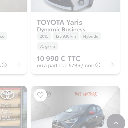
TOYOTA Yaris
Dynamic Business
nce
2015
125 930 km
Hybride
75 g/km
10 990 €
TTC
s
ou à partir de
679 €
/mois