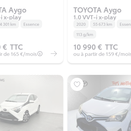
TA Aygo
TOYOTA Aygo
i x-play
1.0 VVT-i x-play
4 301 km
Essence
2020
55 673 km
Esse
113 g/km
 €
TTC
10 990 €
TTC
ir de
165 €
/mois
ou à partir de
159 €
/moi