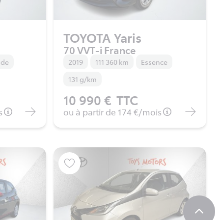
TOYOTA Yaris
70 VVT-i France
ide
2019
111 360 km
Essence
131 g/km
10 990 €
TTC
s
ou à partir de
174 €
/mois