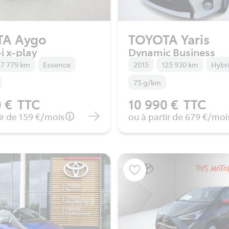
TA Aygo
TOYOTA Yaris
i x-play
Dynamic Business
7 779 km
Essence
2015
125 930 km
Hybr
75 g/km
 €
TTC
10 990 €
TTC
ir de
159 €
/mois
ou à partir de
679 €
/moi