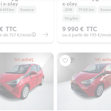
i x-play
x-play
4 459 km
Essence
2018
79 021 km
Essen
93 g/km
 €
TTC
9 990 €
TTC
ir de
157 €
/mois
ou à partir de
195 €
/moi