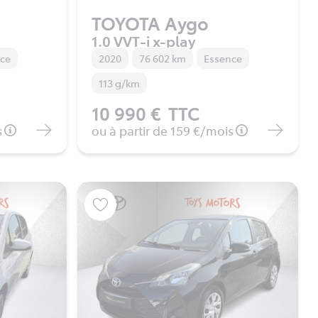
TOYOTA Aygo
1.0 VVT-i x-play
nce
2020
76 602 km
Essence
113 g/km
10 990 €
TTC
s
ou à partir de
159 €
/mois