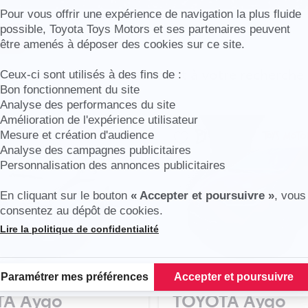
Axeptio consent
Pour vous offrir une expérience de navigation la plus fluide
possible, Toyota Toys Motors et ses partenaires peuvent
Réinitialiser
être amenés à déposer des cookies sur ce site.
cules en stock correspondent à votre recherche
Ceux-ci sont utilisés à des fins de :
Bon fonctionnement du site
Analyse des performances du site
Amélioration de l'expérience utilisateur
Mesure et création d'audience
Analyse des campagnes publicitaires
Personnalisation des annonces publicitaires
En cliquant sur le bouton
« Accepter et poursuivre »
, vous
consentez au dépôt de cookies.
Lire la politique de confidentialité
Plateforme de Gestion du Consentement : Personnalisez vos Options
Paramétrer mes préférences
Accepter et poursuivre
TA Aygo
TOYOTA Aygo