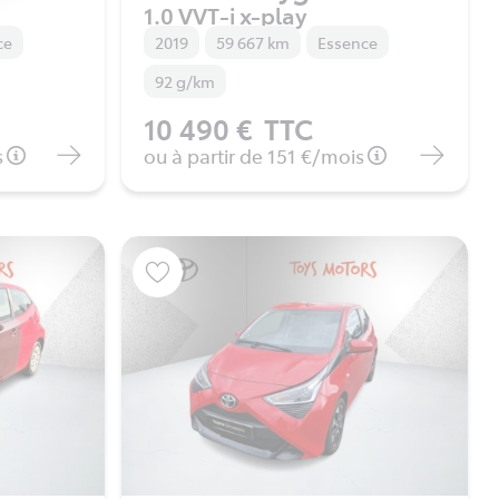
1.0 VVT-i x-play
ce
2019
59 667 km
Essence
92 g/km
10 490 €
TTC
s
ou à partir de
151 €
/mois