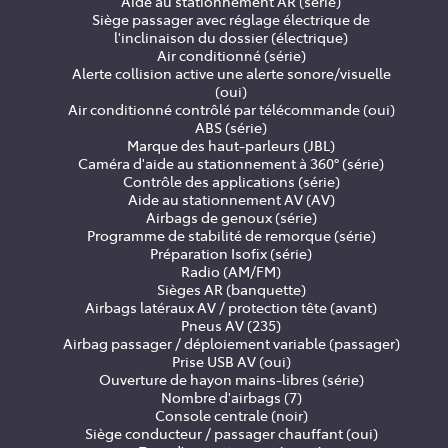
Aide au stationnement AR (série)
Siège passager avec réglage électrique de
l'inclinaison du dossier (électrique)
Air conditionné (série)
Alerte collision active une alerte sonore/visuelle
(oui)
Air conditionné contrôlé par télécommande (oui)
ABS (série)
Marque des haut-parleurs (JBL)
Caméra d'aide au stationnement à 360° (série)
Contrôle des applications (série)
Aide au stationnement AV (AV)
Airbags de genoux (série)
Programme de stabilité de remorque (série)
Préparation Isofix (série)
Radio (AM/FM)
Sièges AR (banquette)
Airbags latéraux AV / protection tête (avant)
Pneus AV (235)
Airbag passager / déploiement variable (passager)
Prise USB AV (oui)
Ouverture de hayon mains-libres (série)
Nombre d'airbags (7)
Console centrale (noir)
Siège conducteur / passager chauffant (oui)