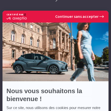
POUR EN SAVOIR PLUS
CERTIFIÉ PAR
Continuer sans accepter
certifié
CONTACTEZ-NOUS
par
Axeptio
-
En
NOM *
savoir
plus
sur
Axeptio
PRÉNOM *
EMAIL **
TÉLÉPHONE **
Nous vous souhaitons la
bienvenue !
MESSAGE
Sur ce site, nous utilisons des cookies pour mesurer notre