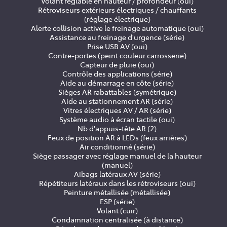
Volant réglable en hauteur / profondeur (oui)
Rétroviseurs extérieurs électriques / chauffants
(réglage électrique)
Alerte collision active le freinage automatique (oui)
Assistance au freinage d'urgence (série)
Prise USB AV (oui)
Contre-portes (peint couleur carrosserie)
Capteur de pluie (oui)
Contrôle des applications (série)
Aide au démarrage en côte (série)
Sièges AR rabattables (symétrique)
Aide au stationnement AR (série)
Vitres électriques AV / AR (série)
Système audio à écran tactile (oui)
Nb d'appuis-tête AR (2)
Feux de position AR à LEDs (feux arrières)
Air conditionné (série)
Siège passager avec réglage manuel de la hauteur
(manuel)
Aibags latéraux AV (série)
Répétiteurs latéraux dans les rétroviseurs (oui)
Peinture métallisée (métallisée)
ESP (série)
Volant (cuir)
Condamnation centralisée (à distance)