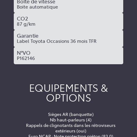
Boîte de vitesse
Boite automatique
CO2
87 g/km
Garantie
Label Toyota Occasions 36 mois TFR
N°VO
P162146
EQUIPEMENTS &
OPTIONS
Sièges AR (banquette)
Nb haut-parleurs (4)
Rappels de clignotants dans les rétroviseurs
extérieurs (oui)
Euro NCAP : Note protection piéton (83.0)