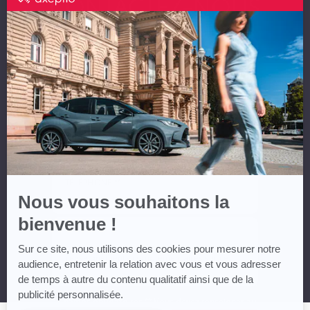
CONTACTEZ-NOUS
par
Axeptio
-
En
NOM *
savoir
plus
sur
Axeptio
PRÉNOM *
EMAIL **
TÉLÉPHONE **
Nous vous souhaitons la
bienvenue !
MESSAGE
Sur ce site, nous utilisons des cookies pour mesurer notre
audience, entretenir la relation avec vous et vous adresser
de temps à autre du contenu qualitatif ainsi que de la
publicité personnalisée.
* Champs obligatoires ** Vous devez renseigner au
moins un numéro de téléphone ou un email