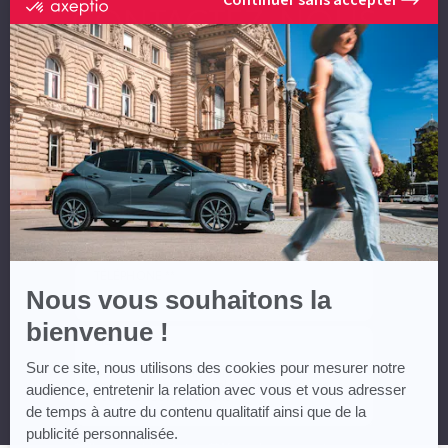
certifié
CONTACTEZ-NOUS
par
Axeptio
-
En
NOM *
savoir
plus
sur
Axeptio
PRÉNOM *
EMAIL **
TÉLÉPHONE **
Nous vous souhaitons la
bienvenue !
MESSAGE
Sur ce site, nous utilisons des cookies pour mesurer notre
audience, entretenir la relation avec vous et vous adresser
de temps à autre du contenu qualitatif ainsi que de la
publicité personnalisée.
* Champs obligatoires ** Vous devez renseigner au