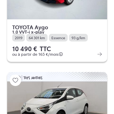
TOYOTA Aygo
1.0 VVT-i x-play
2019
64 301 km
Essence
93 g/km
10 490 €
TTC
ou à partir de
165 €
/mois