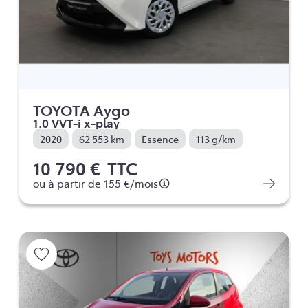
TOYOTA Aygo
1.0 VVT-i x-play
2020
62 553 km
Essence
113 g/km
10 790 €
TTC
ou à partir de
155 €
/mois