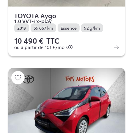
TOYOTA Aygo
1.0 VVT-i x-play
2019
59 667 km
Essence
92 g/km
10 490 €
TTC
ou à partir de
151 €
/mois