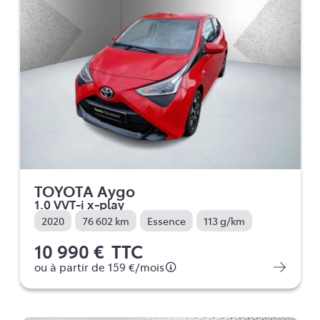
TOYOTA Aygo
1.0 VVT-i x-play
2020
76 602 km
Essence
113 g/km
10 990 €
TTC
ou à partir de
159 €
/mois