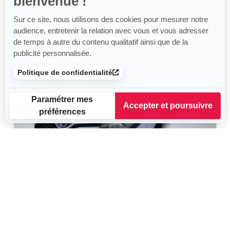
bienvenue !
Sur ce site, nous utilisons des cookies pour mesurer notre
audience, entretenir la relation avec vous et vous adresser
de temps à autre du contenu qualitatif ainsi que de la
publicité personnalisée.
Politique de confidentialité
Paramétrer mes
Accepter et poursuivre
préférences
Plateforme de Gestion du Consentement : Personnalisez vos
Axeptio consent
Notre plateforme vous permet d'adapter et de gérer vos para
TOYOTA Yaris
Dynamic Business
2015
125 930 km
Hybride
75 g/km