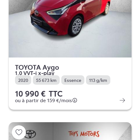
TOYOTA Aygo
1.0 VVT-i x-play
2020
55 673 km
Essence
113 g/km
10 990 €
TTC
ou à partir de
159 €
/mois