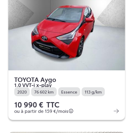
TOYOTA Aygo
1.0 VVT-i x-play
2020
76 602 km
Essence
113 g/km
10 990 €
TTC
ou à partir de
159 €
/mois