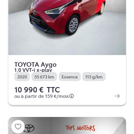
TOYOTA Aygo
1.0 VVT-i x-play
2020
55 673 km
Essence
113 g/km
10 990 €
TTC
ou à partir de
159 €
/mois