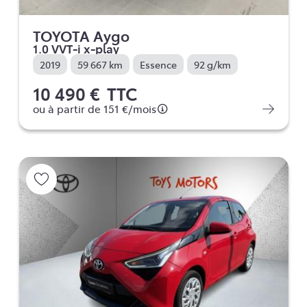
TOYOTA Aygo
1.0 VVT-i x-play
2019
59 667 km
Essence
92 g/km
10 490 €
TTC
ou à partir de
151 €
/mois