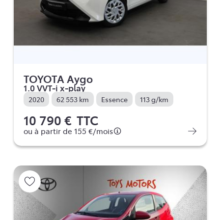
TOYOTA Aygo
1.0 VVT-i x-play
2020
62 553 km
Essence
113 g/km
10 790 €
TTC
ou à partir de
155 €
/mois