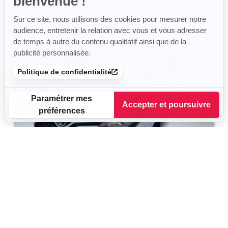
bienvenue !
Sur ce site, nous utilisons des cookies pour mesurer notre
audience, entretenir la relation avec vous et vous adresser
de temps à autre du contenu qualitatif ainsi que de la
publicité personnalisée.
Politique de confidentialité
Paramétrer mes
Accepter et poursuivre
préférences
Plateforme de Gestion du Consentement : Personnalisez vos
Axeptio consent
Notre plateforme vous permet d'adapter et de gérer vos para
TOYOTA Yaris
Dynamic Business
2015
125 930 km
Hybride
75 g/km