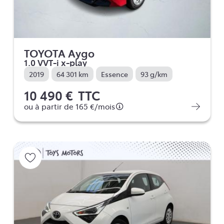
TOYOTA Aygo
1.0 VVT-i x-play
2019
64 301 km
Essence
93 g/km
10 490 €
TTC
ou à partir de
165 €
/mois