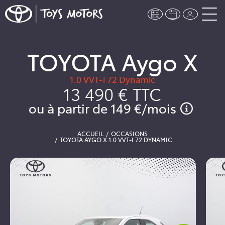
TOYOTA Aygo X
1.0 VVT-i 72 Dynamic
13 490 €
TTC
ou à partir de
149 €
/mois
ACCUEIL
OCCASIONS
TOYOTA AYGO X 1.0 VVT-I 72 DYNAMIC