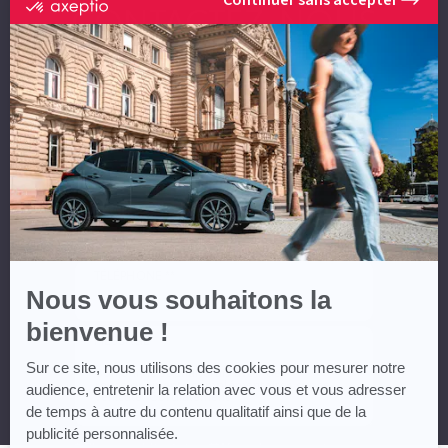
certifié
CONTACTEZ-NOUS
par
Axeptio
-
En
NOM *
savoir
plus
sur
Axeptio
PRÉNOM *
EMAIL **
TÉLÉPHONE **
Nous vous souhaitons la
bienvenue !
MESSAGE
Sur ce site, nous utilisons des cookies pour mesurer notre
audience, entretenir la relation avec vous et vous adresser
de temps à autre du contenu qualitatif ainsi que de la
publicité personnalisée.
* Champs obligatoires ** Vous devez renseigner au