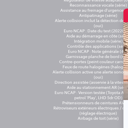
Reconnaissance vocale (série)
Assistance au freinage d'urgence (s
Antipatinage (série)
Alerte collision inclut la détection des
(oui)
Euro NCAP : Date du test (202207
Aide au démarrage en côte (séri
Intégration mobile (série)
Contrôle des applications (série
Euro NCAP : Note générale (4.0
Garnissage planche de bord (noi
Contre-portes (peint couleur carross
Feux de route halogènes (halogèn
Alerte collision active une alerte sonore
(oui)
Direction assistée (asservie à la vitesse)
Aide au stationnement AR (série
Euro NCAP : Version testée (Toyota Ayg
petrol 'Play', LHD 5dr OD)
Prétensionn
Rétroviseurs extérieurs électriques / ch
(réglage électrique)
Airbags de toit (série)