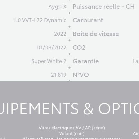
Puissance réelle - CH
Aygo X
Carburant
1.0 VVT-i 72 Dynamic
Boîte de vitesse
2022
CO2
01/08/2022
Garantie
Super White 2
La
N°VO
21 819
IPEMENTS & OPT
Vitres électriques AV / AR (série)
Volant (cuir)
Ai
ui)
Alerte collision : freinage automatique à vitesse