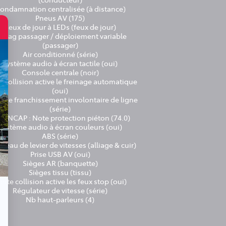
ondamnation centralisée (à distance)
Pneus AV (175)
Feux de jour à LEDs (feux de jour)
irbag passager / déploiement variable
(passager)
Air conditionné (série)
Système audio à écran tactile (oui)
Console centrale (noir)
e collision active le freinage automatique
(oui)
e de franchissement involontaire de ligne
(série)
ro NCAP : Note protection piéton (74.0)
Système audio à écran couleurs (oui)
ABS (série)
eau de levier de vitesses (alliage & cuir)
Prise USB AV (oui)
Sièges AR (banquette)
Sièges tissu (tissu)
Alerte collision active les feux stop (oui)
Régulateur de vitesse (série)
Nb haut-parleurs (4)