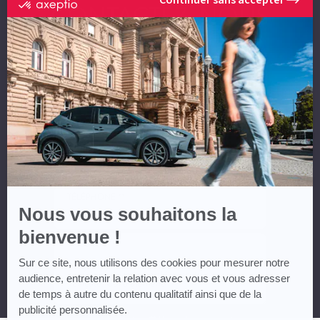
certifié
CONTACTEZ-NOUS
par
Axeptio
-
En
NOM *
savoir
plus
sur
Axeptio
PRÉNOM *
EMAIL **
TÉLÉPHONE **
Nous vous souhaitons la
bienvenue !
MESSAGE
Sur ce site, nous utilisons des cookies pour mesurer notre
audience, entretenir la relation avec vous et vous adresser
de temps à autre du contenu qualitatif ainsi que de la
publicité personnalisée.
* Champs obligatoires ** Vous devez renseigner au