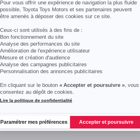
Pneus AV (175)
Axeptio consent
Pour vous offrir une expérience de navigation la plus fluide
nce)
Préparation Isofix (série)
possible, Toyota Toys Motors et ses partenaires peuvent
être amenés à déposer des cookies sur ce site.
Ceux-ci sont utilisés à des fins de :
Bon fonctionnement du site
Analyse des performances du site
Amélioration de l'expérience utilisateur
Mesure et création d'audience
Analyse des campagnes publicitaires
Personnalisation des annonces publicitaires
En cliquant sur le bouton
« Accepter et poursuivre »
, vous
consentez au dépôt de cookies.
Lire la politique de confidentialité
Plateforme de Gestion du Consentement : Personnalisez vos Options
Paramétrer mes préférences
Accepter et poursuivre