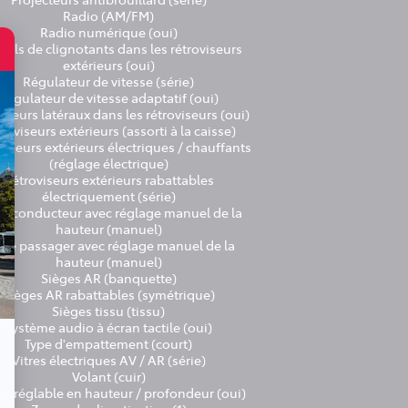
Radio (AM/FM)
Radio numérique (oui)
els de clignotants dans les rétroviseurs
extérieurs (oui)
Régulateur de vitesse (série)
Régulateur de vitesse adaptatif (oui)
iteurs latéraux dans les rétroviseurs (oui)
roviseurs extérieurs (assorti à la caisse)
viseurs extérieurs électriques / chauffants
(réglage électrique)
Rétroviseurs extérieurs rabattables
électriquement (série)
ge conducteur avec réglage manuel de la
hauteur (manuel)
ège passager avec réglage manuel de la
hauteur (manuel)
Sièges AR (banquette)
Sièges AR rabattables (symétrique)
Sièges tissu (tissu)
Système audio à écran tactile (oui)
Type d'empattement (court)
Vitres électriques AV / AR (série)
Volant (cuir)
nt réglable en hauteur / profondeur (oui)