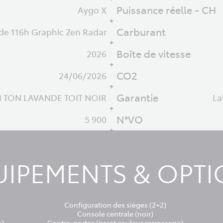
Puissance réelle - CH
Aygo X
Carburant
de 116h Graphic Zen Radar
Boîte de vitesse
2026
CO2
24/06/2026
Garantie
I TON LAVANDE TOIT NOIR
La
N°VO
5 900
IPEMENTS & OPT
Configuration des sièges (2+2)
Console centrale (noir)
e)
Contre-portes (peint couleur carrosserie)