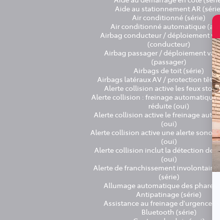
Aide au stationnement AR (série
Air conditionné (série)
Air conditionné automatique (au
Airbag conducteur / déploiement va
(conducteur)
Airbag passager / déploiement vari
(passager)
Airbags de toit (série)
Airbags latéraux AV / protection tête 
Alerte collision active les feux stop
Alerte collision : freinage automatique 
réduite (oui)
Alerte collision active le freinage aut
(oui)
Alerte collision active une alerte sonore
(oui)
Alerte collision inclut la détection des
(oui)
Alerte de franchissement involontaire 
(série)
Allumage automatique des phares (
Antipatinage (série)
Assistance au freinage d'urgence (s
Bluetooth (série)