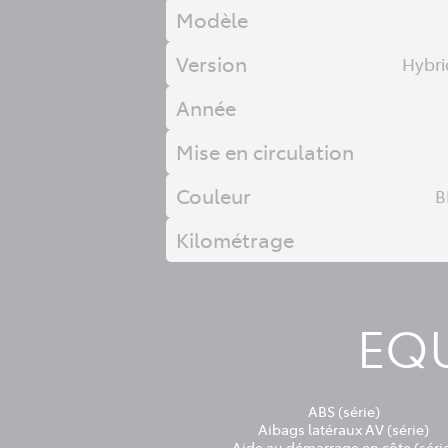
Modèle
Version
Hybri
Année
Mise en circulation
Couleur
B
Kilométrage
EQU
ABS (série)
Aibags latéraux AV (série)
Aide au démarrage en côte (séri