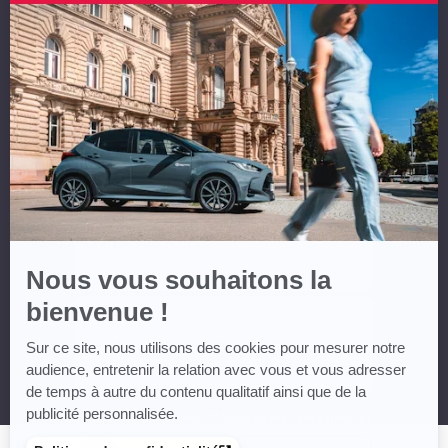
Axeptio
-
En
NOM *
savoir
plus
sur
Axeptio
PRÉNOM *
EMAIL **
TÉLÉPHONE **
Nous vous souhaitons la
bienvenue !
MESSAGE
Sur ce site, nous utilisons des cookies pour mesurer notre
audience, entretenir la relation avec vous et vous adresser
de temps à autre du contenu qualitatif ainsi que de la
publicité personnalisée.
* Champs obligatoires ** Vous devez renseigner au
moins un numéro de téléphone ou un email