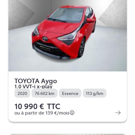
TOYOTA Aygo
1.0 VVT-i x-play
2020
76 602 km
Essence
113 g/km
10 990 €
TTC
ou à partir de
159 €
/mois