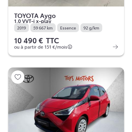
TOYOTA Aygo
1.0 VVT-i x-play
2019
59 667 km
Essence
92 g/km
10 490 €
TTC
ou à partir de
151 €
/mois