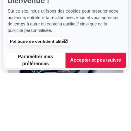
bienvenue !
Sur ce site, nous utilisons des cookies pour mesurer notre
audience, entretenir la relation avec vous et vous adresser
de temps à autre du contenu qualitatif ainsi que de la
publicité personnalisée.
Politique de confidentialité
Paramétrer mes
Accepter et poursuivre
préférences
Plateforme de Gestion du Consentement : Personnalisez vos
Axeptio consent
Notre plateforme vous permet d'adapter et de gérer vos para
TOYOTA Yaris
Dynamic Business
2015
125 930 km
Hybride
75 g/km