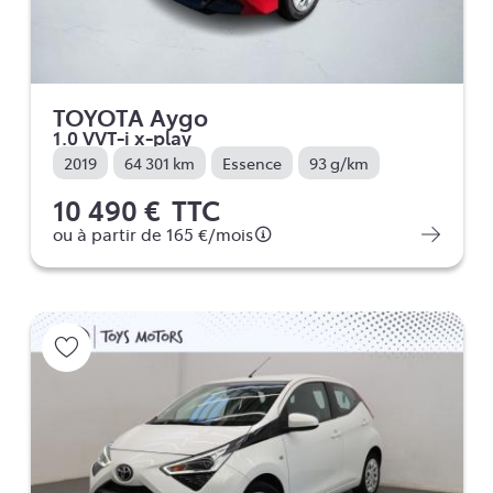
TOYOTA Aygo
1.0 VVT-i x-play
2019
64 301 km
Essence
93 g/km
10 490 €
TTC
ou à partir de
165 €
/mois