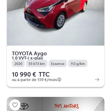
TOYOTA Aygo
1.0 VVT-i x-play
2020
55 673 km
Essence
113 g/km
10 990 €
TTC
ou à partir de
159 €
/mois