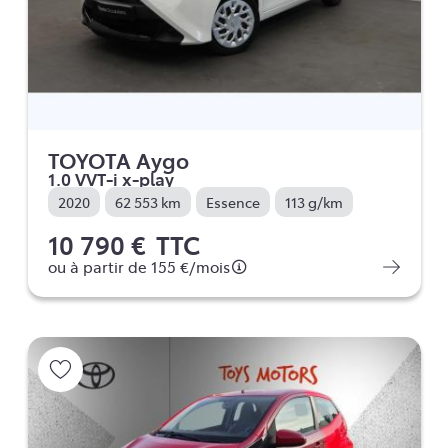
TOYOTA Aygo
1.0 VVT-i x-play
2020
62 553 km
Essence
113 g/km
10 790 €
TTC
ou à partir de
155 €
/mois