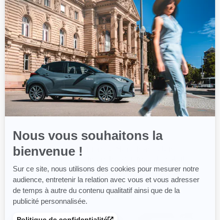
Axeptio
-
En
savoir
plus
sur
Axeptio
Marathon Calais XXL
Nous vous souhaitons la
Le 28 juin 2026
La première édition du Marathon Calais
bienvenue !
XXL avait lieu dimanche 28 juin, et le soleil
était au rendez-vous sur notre magnifique
Sur ce site, nous utilisons des cookies pour mesurer notre
côte...
audience, entretenir la relation avec vous et vous adresser
de temps à autre du contenu qualitatif ainsi que de la
publicité personnalisée.
Politique de confidentialité