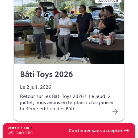
02/07/2026
Bâti Toys 2026
Le 2 juil. 2026
Retour sur les Bâti Toys 2026 ! Le jeudi 2
juillet, nous avons eu le plaisir d'organiser
la 3ème édition des Bâti...
CERTIFIÉ PAR
Continuer sans accepter
certifié
28/06/2026
par