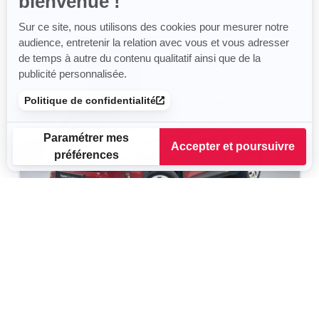
bienvenue !
Sur ce site, nous utilisons des cookies pour mesurer notre
audience, entretenir la relation avec vous et vous adresser
de temps à autre du contenu qualitatif ainsi que de la
publicité personnalisée.
Politique de confidentialité
Paramétrer mes
Accepter et poursuivre
préférences
Plateforme de Gestion du Consentement : Personnalisez vos
Axeptio consent
Notre plateforme vous permet d'adapter et de gérer vos para
TOYOTA Yaris Cross
1.5 HYBRID 116H DYNAMIC
2021
106 557 km
Hybride
100 g/km