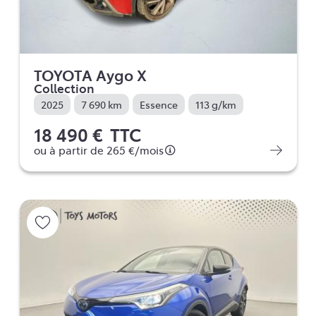
TOYOTA Aygo X
Collection
2025
7 690 km
Essence
113 g/km
18 490 €
TTC
ou à partir de
265 €
/mois