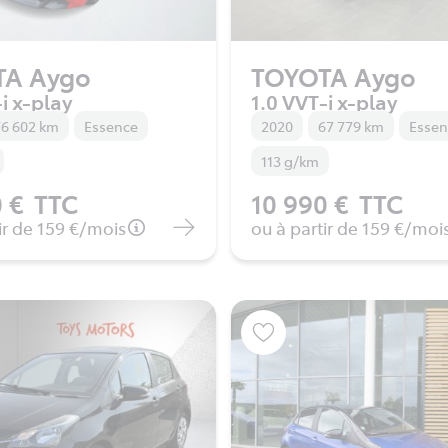
TA Aygo
TOYOTA Aygo
i x-play
1.0 VVT-i x-play
6 602 km
Essence
2020
67 779 km
Esse
113 g/km
 €
TTC
10 990 €
TTC
ir de
159 €
/mois
ou à partir de
159 €
/moi