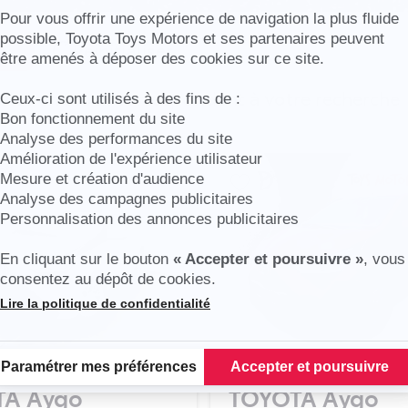
Axeptio consent
Pour vous offrir une expérience de navigation la plus fluide
possible, Toyota Toys Motors et ses partenaires peuvent
Réinitialiser
être amenés à déposer des cookies sur ce site.
cules en stock correspondent à votre recherche
Ceux-ci sont utilisés à des fins de :
Bon fonctionnement du site
Analyse des performances du site
Amélioration de l'expérience utilisateur
Mesure et création d'audience
Analyse des campagnes publicitaires
Personnalisation des annonces publicitaires
En cliquant sur le bouton
« Accepter et poursuivre »
, vous
consentez au dépôt de cookies.
Lire la politique de confidentialité
Plateforme de Gestion du Consentement : Personnalisez vos Options
Paramétrer mes préférences
Accepter et poursuivre
TA Aygo
TOYOTA Aygo