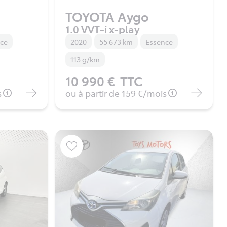
TOYOTA Aygo
1.0 VVT-i x-play
nce
2020
55 673 km
Essence
113 g/km
10 990 €
TTC
s
ou à partir de
159 €
/mois