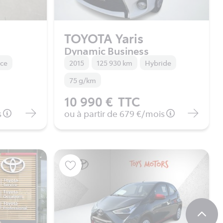
TOYOTA Yaris
Dynamic Business
nce
2015
125 930 km
Hybride
75 g/km
10 990 €
TTC
s
ou à partir de
679 €
/mois