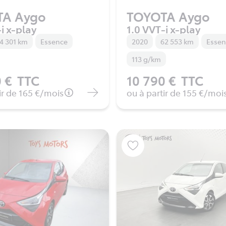
TA Aygo
TOYOTA Aygo
i x-play
1.0 VVT-i x-play
4 301 km
Essence
2020
62 553 km
Esse
113 g/km
 €
TTC
10 790 €
TTC
ir de
165 €
/mois
ou à partir de
155 €
/moi