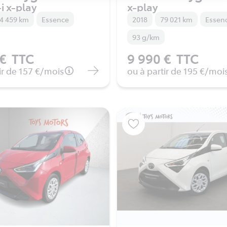
i x-play
x-play
4 459 km
Essence
2018
79 021 km
Essen
93 g/km
 €
TTC
9 990 €
TTC
ir de
157 €
/mois
ou à partir de
195 €
/moi