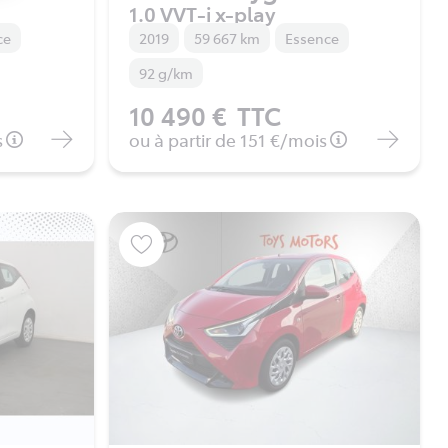
1.0 VVT-i x-play
ce
2019
59 667 km
Essence
92 g/km
10 490 €
TTC
s
ou à partir de
151 €
/mois