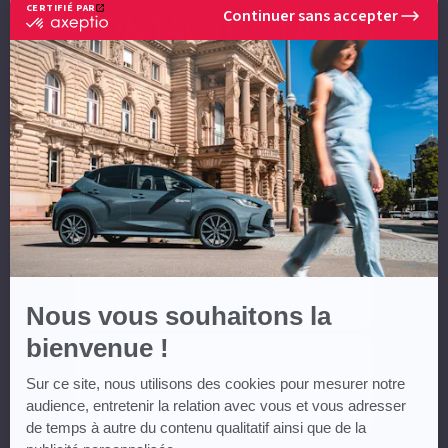
POUR EN SAVOIR PLUS
CERTIFIÉ PAR
Continuer sans accepter
CONTACTEZ-NOUS
certifié
par
Axeptio
-
En
NOM *
savoir
plus
sur
Axeptio
PRÉNOM *
EMAIL **
TÉLÉPHONE **
Nous vous souhaitons la
bienvenue !
MESSAGE
Sur ce site, nous utilisons des cookies pour mesurer notre
audience, entretenir la relation avec vous et vous adresser
de temps à autre du contenu qualitatif ainsi que de la