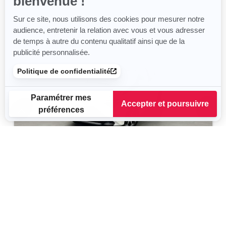
bienvenue !
Sur ce site, nous utilisons des cookies pour mesurer notre
audience, entretenir la relation avec vous et vous adresser
de temps à autre du contenu qualitatif ainsi que de la
publicité personnalisée.
Politique de confidentialité
Paramétrer mes
Accepter et poursuivre
préférences
Plateforme de Gestion du Consentement : Personnalisez vos
Axeptio consent
Notre plateforme vous permet d'adapter et de gérer vos para
TOYOTA Aygo
1.0 VVT-i x-play
2020
67 779 km
Essence
113 g/km