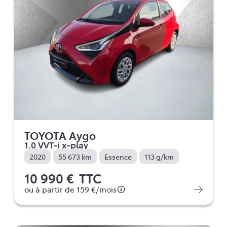
TOYOTA Aygo
1.0 VVT-i x-play
2020
55 673 km
Essence
113 g/km
10 990 €
TTC
ou à partir de
159 €
/mois