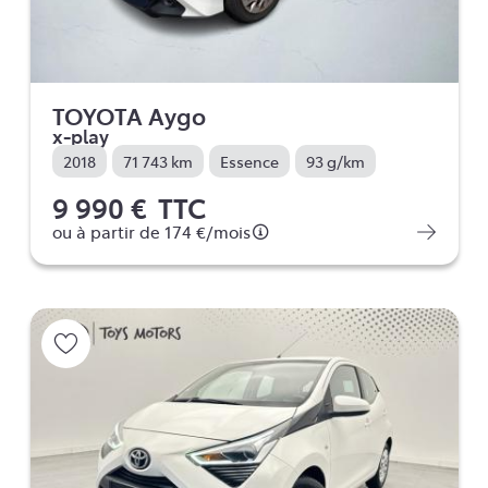
TOYOTA Aygo
x-play
2018
71 743 km
Essence
93 g/km
9 990 €
TTC
ou à partir de
174 €
/mois