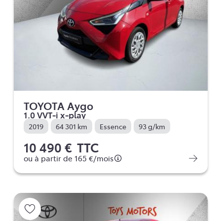
TOYOTA Aygo
1.0 VVT-i x-play
2019
64 301 km
Essence
93 g/km
10 490 €
TTC
ou à partir de
165 €
/mois