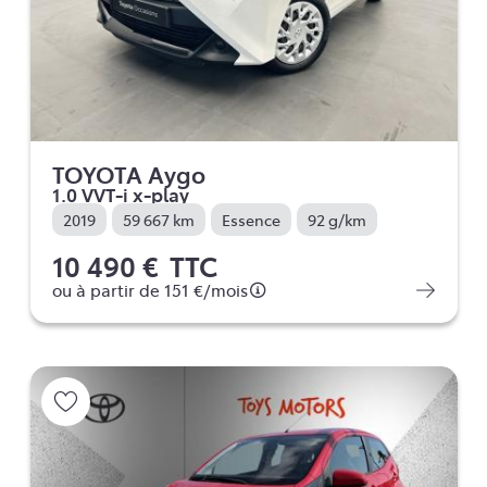
TOYOTA Aygo
1.0 VVT-i x-play
2019
59 667 km
Essence
92 g/km
10 490 €
TTC
ou à partir de
151 €
/mois