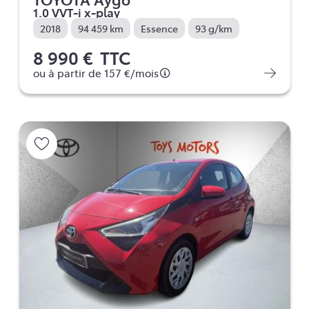
1.0 VVT-i x-play
2018
94 459 km
Essence
93 g/km
8 990 €
TTC
ou à partir de
157 €
/mois