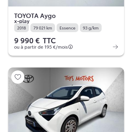
TOYOTA Aygo
x-play
2018
79 021 km
Essence
93 g/km
9 990 €
TTC
ou à partir de
195 €
/mois