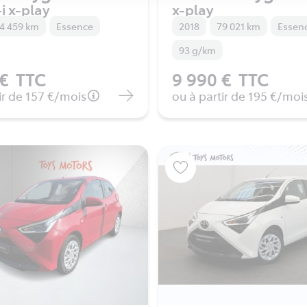
i x-play
x-play
4 459 km
Essence
2018
79 021 km
Essen
93 g/km
 €
TTC
9 990 €
TTC
ir de
157 €
/mois
ou à partir de
195 €
/moi