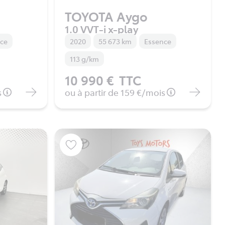
TOYOTA Aygo
1.0 VVT-i x-play
nce
2020
55 673 km
Essence
113 g/km
10 990 €
TTC
s
ou à partir de
159 €
/mois