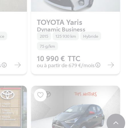
TOYOTA Yaris
Dynamic Business
nce
2015
125 930 km
Hybride
75 g/km
10 990 €
TTC
s
ou à partir de
679 €
/mois