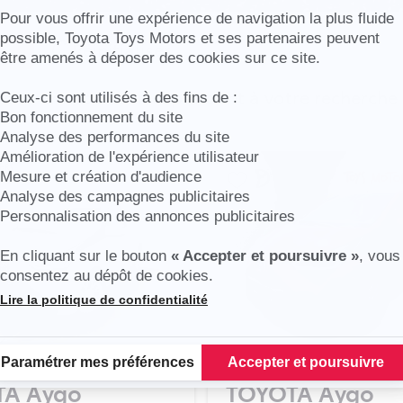
Axeptio consent
Pour vous offrir une expérience de navigation la plus fluide
possible, Toyota Toys Motors et ses partenaires peuvent
Réinitialiser
être amenés à déposer des cookies sur ce site.
cules en stock correspondent à votre recherche
Ceux-ci sont utilisés à des fins de :
Bon fonctionnement du site
Analyse des performances du site
Amélioration de l'expérience utilisateur
Mesure et création d'audience
Analyse des campagnes publicitaires
Personnalisation des annonces publicitaires
En cliquant sur le bouton
« Accepter et poursuivre »
, vous
consentez au dépôt de cookies.
Lire la politique de confidentialité
Plateforme de Gestion du Consentement : Personnalisez vos Options
Paramétrer mes préférences
Accepter et poursuivre
TA Aygo
TOYOTA Aygo