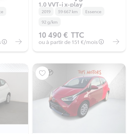
1.0 VVT-i x-play
ce
2019
59 667 km
Essence
92 g/km
10 490 €
TTC
s
ou à partir de
151 €
/mois