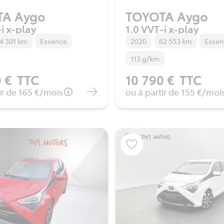
TA Aygo
TOYOTA Aygo
i x-play
1.0 VVT-i x-play
4 301 km
Essence
2020
62 553 km
Esse
113 g/km
 €
TTC
10 790 €
TTC
ir de
165 €
/mois
ou à partir de
155 €
/moi