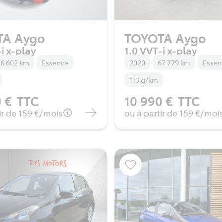
TA Aygo
TOYOTA Aygo
i x-play
1.0 VVT-i x-play
6 602 km
Essence
2020
67 779 km
Esse
113 g/km
 €
TTC
10 990 €
TTC
ir de
159 €
/mois
ou à partir de
159 €
/moi