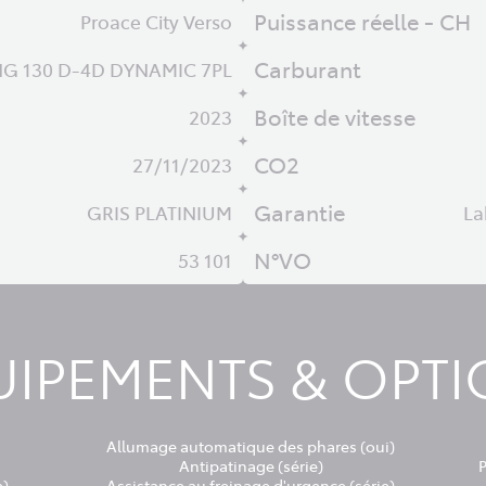
Puissance réelle - CH
Proace City Verso
Carburant
NG 130 D-4D DYNAMIC 7PL
Boîte de vitesse
2023
CO2
27/11/2023
Garantie
GRIS PLATINIUM
La
N°VO
53 101
IPEMENTS & OPT
Allumage automatique des phares (oui)
Antipatinage (série)
e)
Assistance au freinage d'urgence (série)