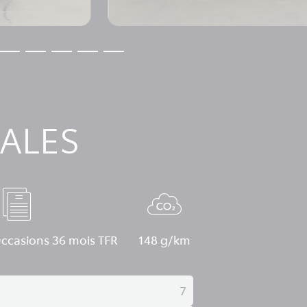
ALES
ccasions 36 mois TFR
148 g/km
7