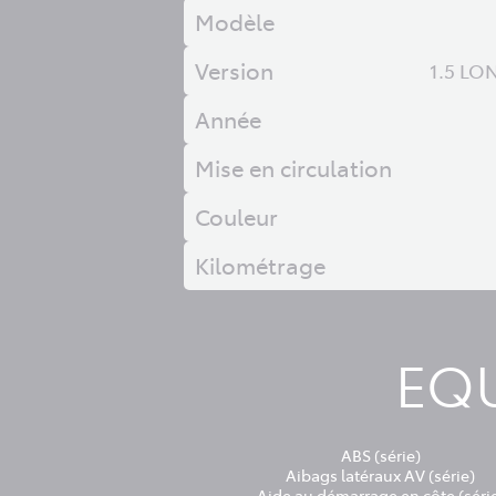
Modèle
Version
1.5 LO
Année
Mise en circulation
Couleur
Kilométrage
EQU
ABS (série)
Aibags latéraux AV (série)
Aide au démarrage en côte (séri