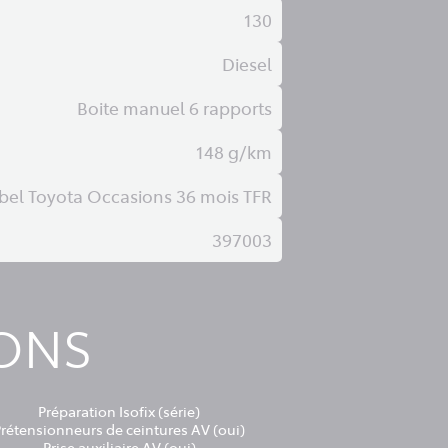
130
Diesel
Boite manuel 6 rapports
148 g/km
bel Toyota Occasions 36 mois TFR
397003
IONS
Préparation Isofix (série)
Prétensionneurs de ceintures AV (oui)
Prise auxiliaire AV (oui)