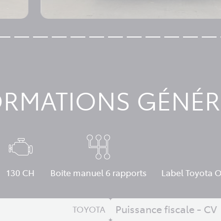
ORMATIONS GÉNÉR
130 CH
Boite manuel 6 rapports
Label Toyota O
Puissance fiscale - CV
TOYOTA