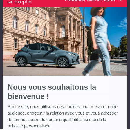
certifié
CONTACTEZ-NOUS
par
Axeptio
-
En
NOM *
savoir
plus
sur
Axeptio
PRÉNOM *
EMAIL **
TÉLÉPHONE **
Nous vous souhaitons la
bienvenue !
MESSAGE
Sur ce site, nous utilisons des cookies pour mesurer notre
audience, entretenir la relation avec vous et vous adresser
de temps à autre du contenu qualitatif ainsi que de la
publicité personnalisée.
* Champs obligatoires ** Vous devez renseigner au