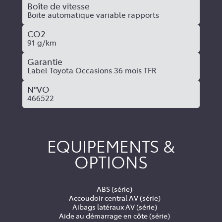
Boîte de vitesse
Boite automatique variable rapports
CO2
91 g/km
Garantie
Label Toyota Occasions 36 mois TFR
N°VO
466522
EQUIPEMENTS &
OPTIONS
ABS (série)
Accoudoir central AV (série)
Aibags latéraux AV (série)
Aide au démarrage en côte (série)