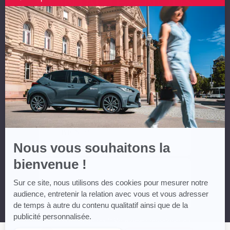
CONTACTEZ-NOUS
par
Axeptio
-
En
NOM *
savoir
plus
sur
Axeptio
PRÉNOM *
EMAIL **
TÉLÉPHONE **
Nous vous souhaitons la
bienvenue !
MESSAGE
Sur ce site, nous utilisons des cookies pour mesurer notre
audience, entretenir la relation avec vous et vous adresser
de temps à autre du contenu qualitatif ainsi que de la
publicité personnalisée.
* Champs obligatoires ** Vous devez renseigner au
moins un numéro de téléphone ou un email