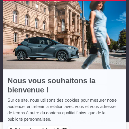
Axeptio
-
En
NOM *
savoir
plus
sur
Axeptio
PRÉNOM *
EMAIL **
TÉLÉPHONE **
Nous vous souhaitons la
bienvenue !
MESSAGE
Sur ce site, nous utilisons des cookies pour mesurer notre
audience, entretenir la relation avec vous et vous adresser
de temps à autre du contenu qualitatif ainsi que de la
publicité personnalisée.
* Champs obligatoires ** Vous devez renseigner au
moins un numéro de téléphone ou un email