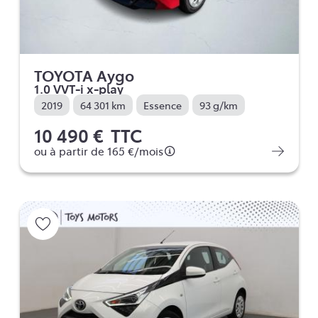
TOYOTA Aygo
1.0 VVT-i x-play
2019
64 301 km
Essence
93 g/km
10 490 €
TTC
ou à partir de
165 €
/mois