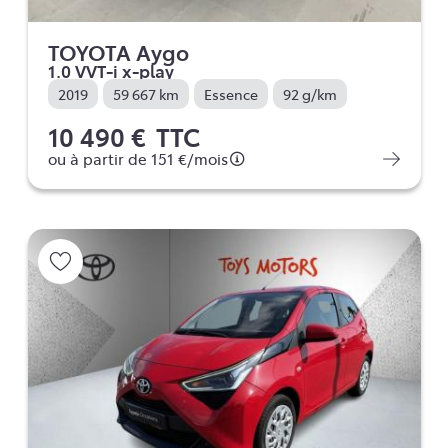
TOYOTA Aygo
1.0 VVT-i x-play
2019
59 667 km
Essence
92 g/km
10 490 €
TTC
ou à partir de
151 €
/mois