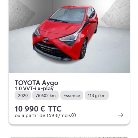
TOYOTA Aygo
1.0 VVT-i x-play
2020
76 602 km
Essence
113 g/km
10 990 €
TTC
ou à partir de
159 €
/mois