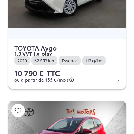
TOYOTA Aygo
1.0 VVT-i x-play
2020
62 553 km
Essence
113 g/km
10 790 €
TTC
ou à partir de
155 €
/mois