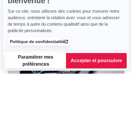
bienvenue !
Sur ce site, nous utilisons des cookies pour mesurer notre
audience, entretenir la relation avec vous et vous adresser
de temps à autre du contenu qualitatif ainsi que de la
publicité personnalisée.
Politique de confidentialité
Paramétrer mes
Accepter et poursuivre
préférences
Plateforme de Gestion du Consentement : Personnalisez vos
Axeptio consent
Notre plateforme vous permet d'adapter et de gérer vos para
TOYOTA Yaris
Dynamic Business
2015
125 930 km
Hybride
75 g/km