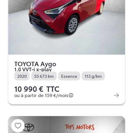
TOYOTA Aygo
1.0 VVT-i x-play
2020
55 673 km
Essence
113 g/km
10 990 €
TTC
ou à partir de
159 €
/mois